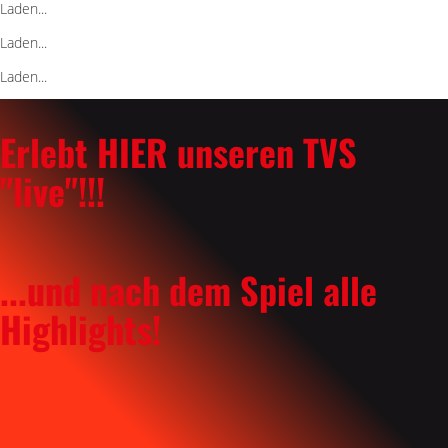
Laden...
Laden...
Laden...
Erlebt HIER unseren TVS
"live"!!!
...und nach dem Spiel alle
Highlights!