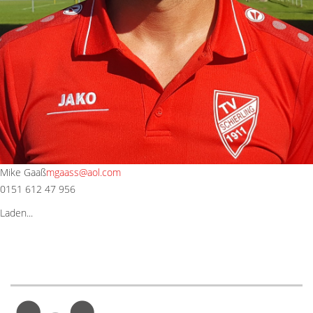
Mike Gaaß
mgaass@aol.com
0151 612 47 956
Laden...