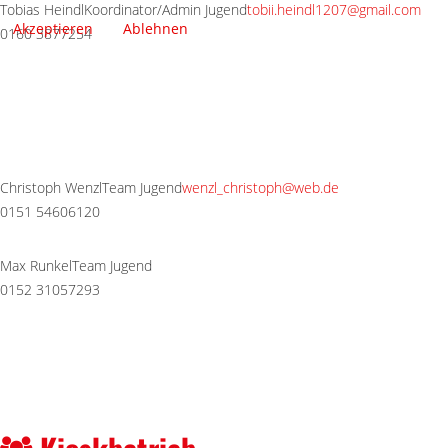
Tobias Heindl
Koordinator/Admin Jugend
tobii.heindl1207@gmail.com
Akzeptieren
Ablehnen
0160 3877254
Christoph Wenzl
Team Jugend
wenzl_christoph@web.de
0151 54606120
Max Runkel
Team Jugend
0152 31057293