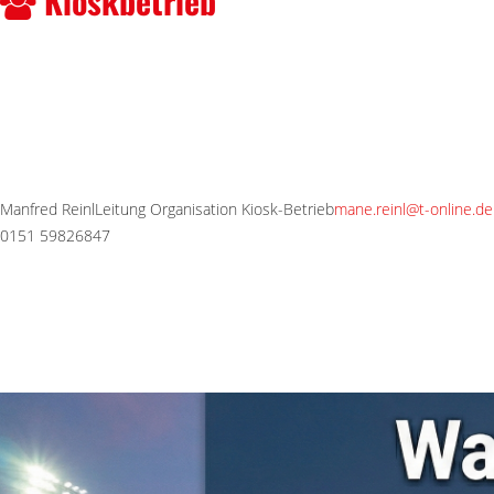
Kioskbetrieb
Manfred Reinl
Leitung Organisation Kiosk-Betrieb
mane.reinl@t-online.de
0151 59826847