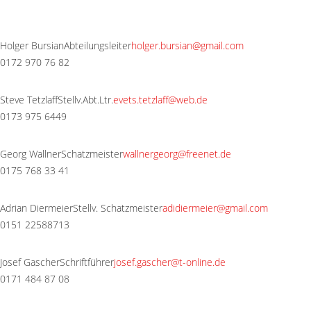
Holger Bursian
Abteilungsleiter
holger.bursian@gmail.com
0172 970 76 82
Steve Tetzlaff
Stellv.Abt.Ltr.
evets.tetzlaff@web.de
0173 975 6449
Georg Wallner
Schatzmeister
wallnergeorg@freenet.de
0175 768 33 41
Adrian Diermeier
Stellv. Schatzmeister
adidiermeier@gmail.com
0151 22588713
Josef Gascher
Schriftführer
josef.gascher@t-online.de
0171 484 87 08